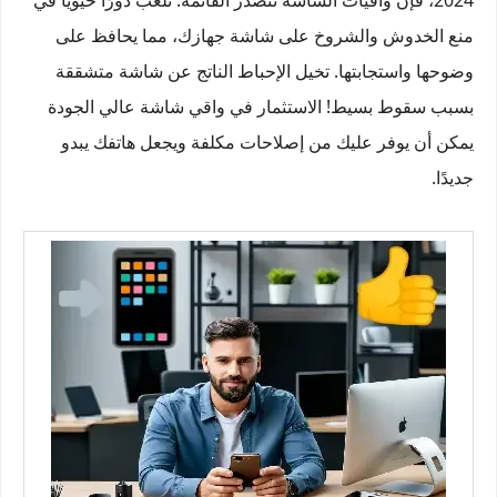
2024، فإن واقيات الشاشة تتصدر القائمة. تلعب دورًا حيويًا في
منع الخدوش والشروخ على شاشة جهازك، مما يحافظ على
وضوحها واستجابتها. تخيل الإحباط الناتج عن شاشة متشققة
بسبب سقوط بسيط! الاستثمار في واقي شاشة عالي الجودة
يمكن أن يوفر عليك من إصلاحات مكلفة ويجعل هاتفك يبدو
جديدًا.