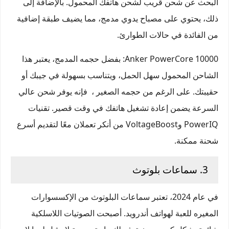
البحث عن شحن قريب لشحن هاتفك المحمول. بالإضافة إلى
ذلك، يحتوي على مصباح يدوي مدمج، مما يضيف طبقة إضافية
من الفائدة في حالات الطوارئ.
Anker PowerCore 10000
: بفضل حجمه المدمج، يعتبر هذا
الشاحن المحمول سهل الحمل، ويتناسب بسهولة في جيبك أو
حقيبتك. على الرغم من حجمه الصغير ، فإنه يوفر شحن عالي
السرعة يضمن إعادة تشغيل هاتفك في وقت قصير. تقنيات
PowerIQ وVoltageBoost من أنكر تعملان معًا لتقديم أسرع
شحنة ممكنة.
3. سماعات بلوتوث
في عام 2024، تعتبر سماعات البلوتوث من الإكسسوارات
المغيره للعبة لهواتف أندرويد. أصبحت الصوتيات اللاسلكية